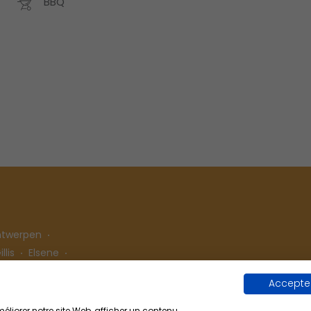
BBQ
ntwerpen
llis
Elsene
Accepter
liorer notre site Web, afficher un contenu