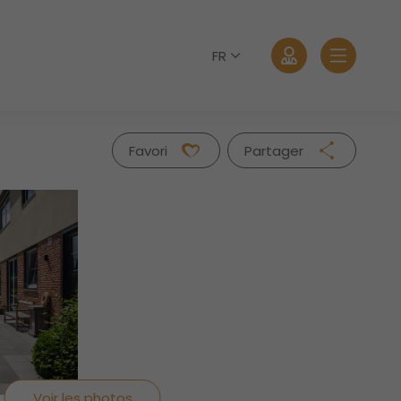
FR
Favori
Partager
Facebook
Twitter
Whatsapp
Se connecter
Mail
Mot de passe oublié?
Voir les photos