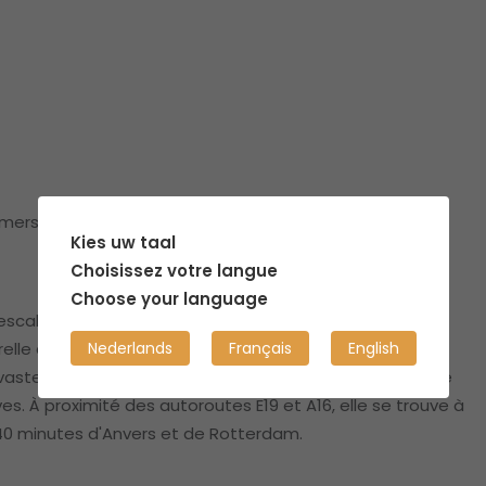
amers)
Kies uw taal
Choisissez votre langue
Choose your language
calier et de beaux espaces de vie, située à proximité
Nederlands
Français
English
lle de 't Markdal. Elle comprend un grand jardin, un
 vastes espaces de vie et un espace extérieur aménagé
es. À proximité des autoroutes E19 et A16, elle se trouve à
40 minutes d'Anvers et de Rotterdam.