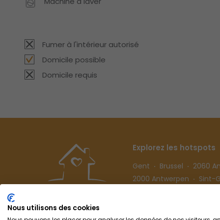
Machine à laver
Fumer à l'intérieur autorisé
Domicile possible
Domicile requis
Explorez les hotspots
Gent
Brussel
2060 A
2000 Antwerpen
Sint-Gi
Hasselt
Nous utilisons des cookies
Nous pouvons les placer pour analyser les données de nos visiteurs, amé