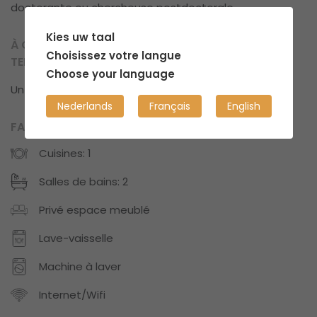
doctorante ou chercheuse postdoctorale
Kies uw taal
À QUOI POUVEZ-VOUS VOUS ATTENDRE EN
Choisissez votre langue
TERMES DE PROPRETÉ ?
Choose your language
Un endroit structuré, bien organisé et propre.
Nederlands
Français
English
FACILITÉS
Cuisines: 1
Salles de bains: 2
Privé espace meublé
Lave-vaisselle
Machine à laver
Internet/Wifi