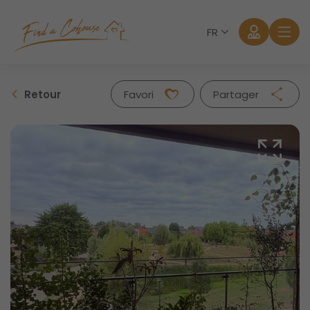
FR
Retour
Favori
Partager
Facebook
Twitter
Whatsapp
Mail
Se connecter
Mot de passe oublié?