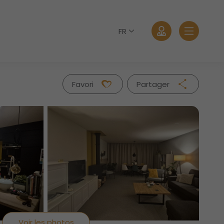
FR
Favori
Partager
Facebook
Twitter
Whatsapp
Se connecter
Mail
Mot de passe oublié?
Voir les photos