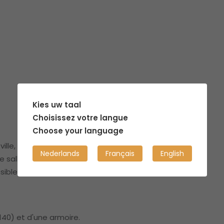
Kies uw taal
Choisissez votre langue
Choose your language
le, à proximité des gares routière et ferroviaire. C'est
Nederlands
Français
English
salle de bain, un garage (pour vélos) et un jardin
ssible. La maison est entièrement meublée.
140) et d'une armoire.