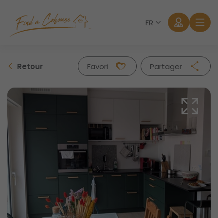
FR
Retour
Favori
Partager
Facebook
Twitter
Whatsapp
Mail
Se connecter
Mot de passe oublié?