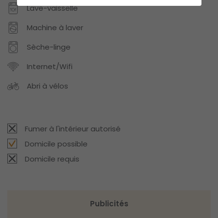
Lave-vaisselle
Machine à laver
Sèche-linge
Internet/Wifi
Abri à vélos
Fumer à l'intérieur autorisé
Domicile possible
Domicile requis
Publicités