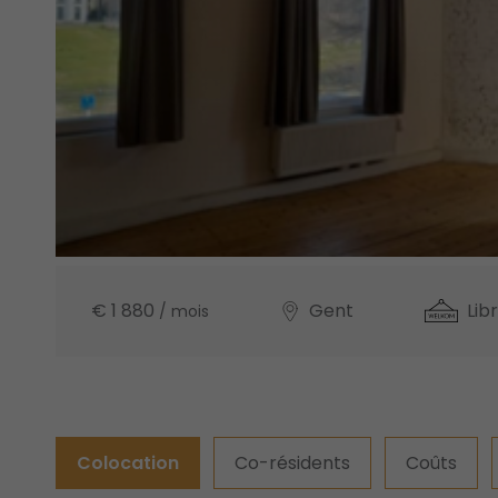
€ 1 880
Gent
Lib
/ mois
Colocation
Co-résidents
Coûts