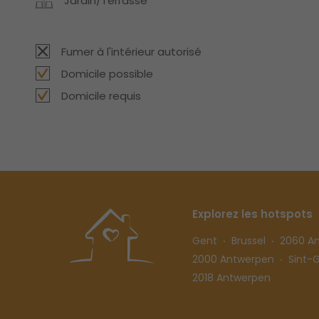
Jardin/Terrasse
Fumer à l'intérieur autorisé
Domicile possible
Domicile requis
Explorez les hotspots
Gent
Brussel
2060 A
2000 Antwerpen
Sint-Gi
2018 Antwerpen