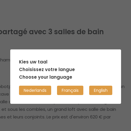
artagé avec 3 salles de bain
 chambres)
Kies uw taal
Choisissez votre langue
Choose your language
Robotpark, à Gand. Elle comprend un hall d'entrée commun
Nederlands
Français
English
cave et une petite terrasse sur le toit. Au rez-de-
lle de bain et cuisine séparées. Au premier étage, un
 et sous les combles, un grand loft avec salle de bain
es et leurs conjoints. Le prix est d'environ 620 € par