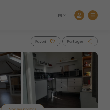
FR
Favori
Partager
Facebook
Twitter
Whatsapp
Se connecter
Mail
Mot de passe oublié?
Voir les photos