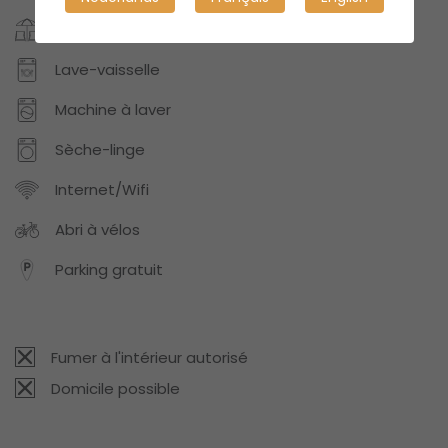
Jardin/Terrasse
Lave-vaisselle
Machine à laver
Sèche-linge
Internet/Wifi
Abri à vélos
Parking gratuit
Fumer à l'intérieur autorisé
Domicile possible