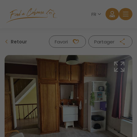
FR
Retour
Favori
Partager
Facebook
Twitter
Whatsapp
Mail
Se connecter
Mot de passe oublié?