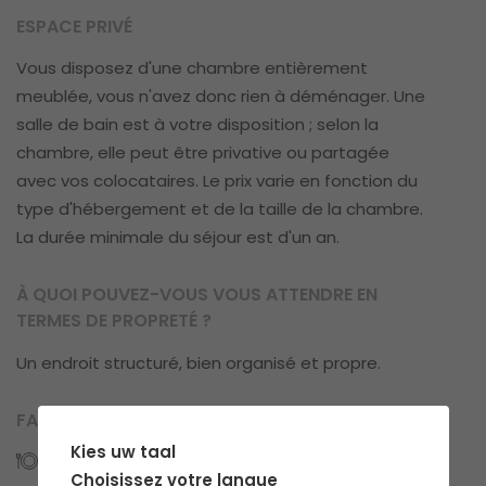
ESPACE PRIVÉ
Vous disposez d'une chambre entièrement
meublée, vous n'avez donc rien à déménager. Une
salle de bain est à votre disposition ; selon la
chambre, elle peut être privative ou partagée
avec vos colocataires. Le prix varie en fonction du
type d'hébergement et de la taille de la chambre.
La durée minimale du séjour est d'un an.
À QUOI POUVEZ-VOUS VOUS ATTENDRE EN
TERMES DE PROPRETÉ ?
Un endroit structuré, bien organisé et propre.
FACILITÉS
Kies uw taal
Cuisines: 1
Choisissez votre langue