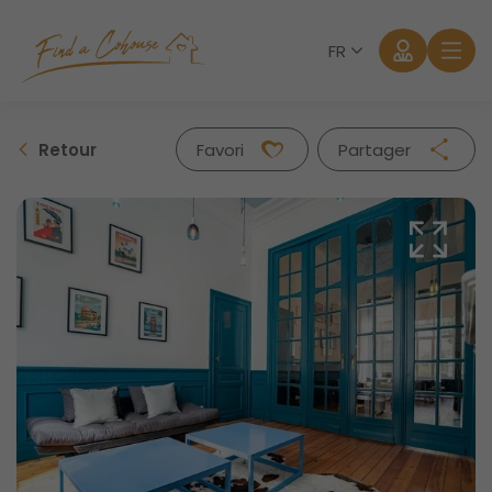
FR
Retour
Favori
Partager
Facebook
Twitter
Whatsapp
Mail
Se connecter
Mot de passe oublié?