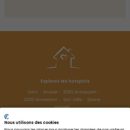
Explorez les hotspots
Gent
Brussel
2060 Antwerpen
2000 Antwerpen
Sint-Gillis
Elsene
Hasselt
Nous utilisons des cookies
Suivez-nous
Nous pouvons les placer pour analyser les données de nos visiteurs,