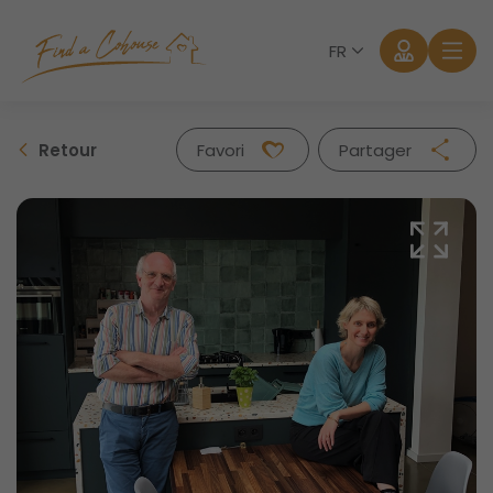
FR
Retour
Favori
Partager
Facebook
Twitter
Whatsapp
Mail
Se connecter
Mot de passe oublié?