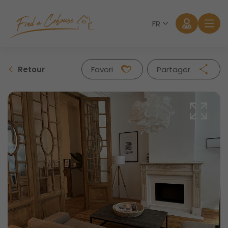
FR
Retour
Favori
Partager
Facebook
Twitter
Whatsapp
Mail
Se connecter
Mot de passe oublié?