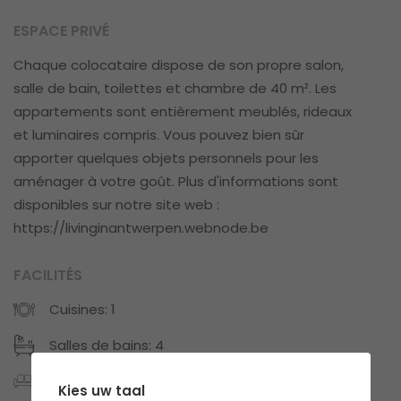
ESPACE PRIVÉ
Chaque colocataire dispose de son propre salon,
salle de bain, toilettes et chambre de 40 m². Les
appartements sont entièrement meublés, rideaux
et luminaires compris. Vous pouvez bien sûr
apporter quelques objets personnels pour les
aménager à votre goût. Plus d'informations sont
disponibles sur notre site web :
https://livinginantwerpen.webnode.be
FACILITÉS
Cuisines: 1
Salles de bains: 4
Privé espace meublé
Kies uw taal