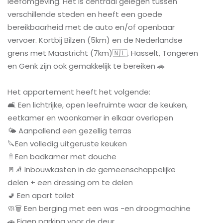
leefomgeving. Het is centraal gelegen tussen
verschillende steden en heeft een goede
bereikbaarheid met de auto en/of openbaar
vervoer. Kortbij Bilzen (5km) en de Nederlandse
grens met Maastricht (7km)🇳🇱. Hasselt, Tongeren
en Genk zijn ook gemakkelijk te bereiken 🚗
Het appartement heeft het volgende:
🛋️ Een lichtrijke, open leefruimte waar de keuken,
eetkamer en woonkamer in elkaar overlopen
🌤️ Aanpallend een gezellig terras
🔪Een volledig uitgeruste keuken
🚿Een badkamer met douche
🚪🧦 Inbouwkasten in de gemeenschappelijke
delen + een dressing om te delen
🚽 Een apart toilet
🧼🗑️ Een berging met een was -en droogmachine
🚗 Eigen parking voor de deur