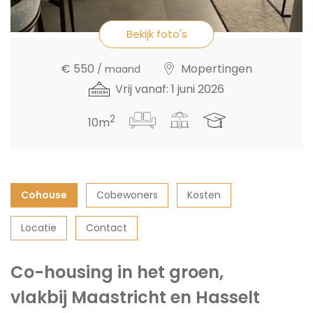
Bekijk foto's
€ 550
Mopertingen
/ maand
Vrij vanaf: 1 juni 2026
2
10m
Cohouse
Cobewoners
Kosten
Locatie
Contact
Co-housing in het groen,
vlakbij Maastricht en Hasselt