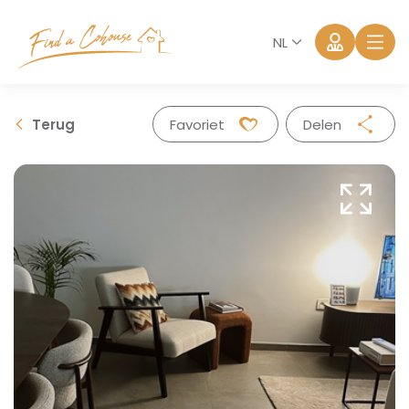
NL
Terug
Favoriet
Delen
Facebook
Twitter
Whatsapp
Mail
Aanmelden
Wachtwoord vergeten?