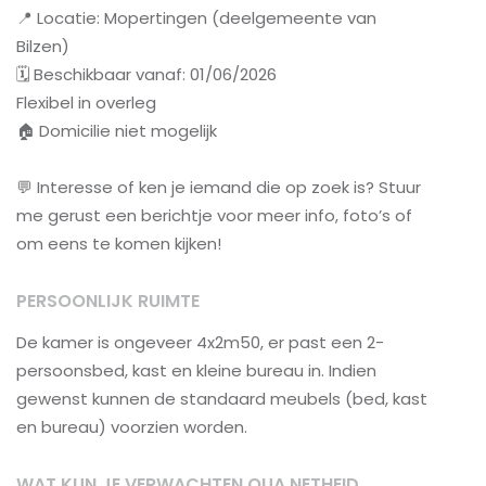
📍 Locatie: Mopertingen (deelgemeente van
Bilzen)
🗓️ Beschikbaar vanaf: 01/06/2026
Flexibel in overleg
🏠 Domicilie niet mogelijk
💬 Interesse of ken je iemand die op zoek is? Stuur
me gerust een berichtje voor meer info, foto’s of
om eens te komen kijken!
PERSOONLIJK RUIMTE
De kamer is ongeveer 4x2m50, er past een 2-
persoonsbed, kast en kleine bureau in. Indien
gewenst kunnen de standaard meubels (bed, kast
en bureau) voorzien worden.
WAT KUN JE VERWACHTEN QUA NETHEID