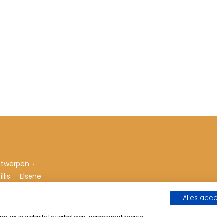
ntwerpen
llis
Elsene
Alles acc
 onze website te verbeteren, gepersonaliseerde