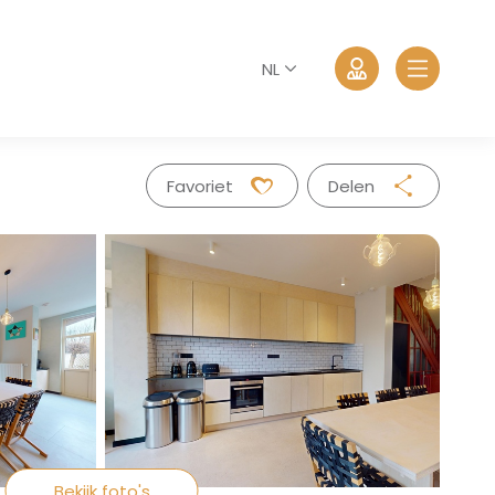
NL
Favoriet
Delen
Facebook
Twitter
Whatsapp
Aanmelden
Mail
Wachtwoord vergeten?
Bekijk foto's