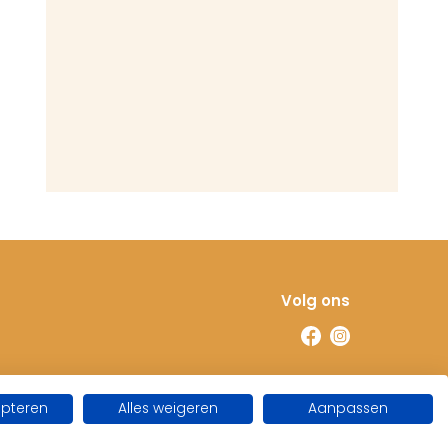
Volg ons
epteren
Alles weigeren
Aanpassen