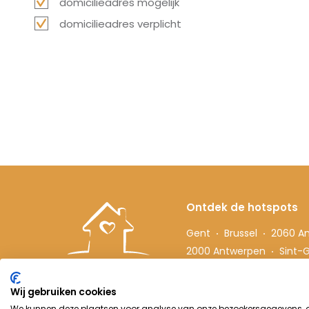
domicilieadres mogelijk
domicilieadres verplicht
Ontdek de hotspots
Gent
Brussel
2060 A
2000 Antwerpen
Sint-Gi
Hasselt
Wij gebruiken cookies
We kunnen deze plaatsen voor analyse van onze bezoekersgegevens, om